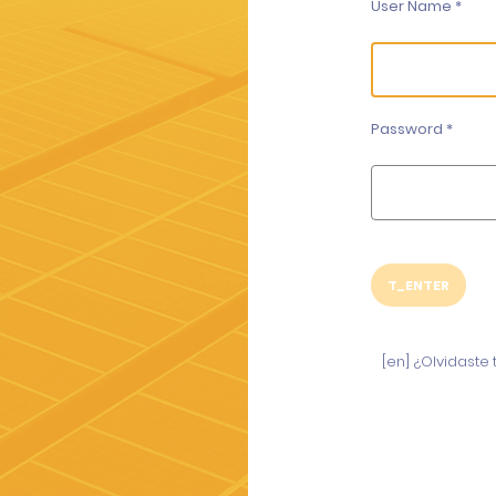
User Name *
Password *
T_ENTER
[en] ¿Olvidaste